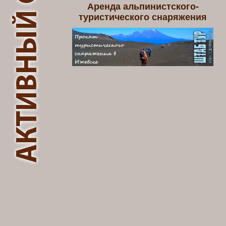
Аренда альпинистского-
туристического снаряжения