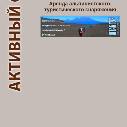
Аренда альпинистского-
туристического снаряжения