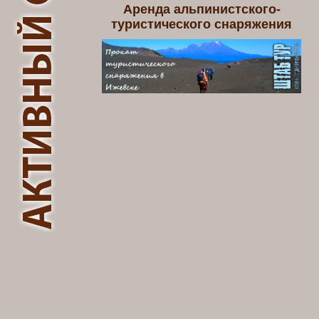
Аренда альпинистского-
туристического снаряжения