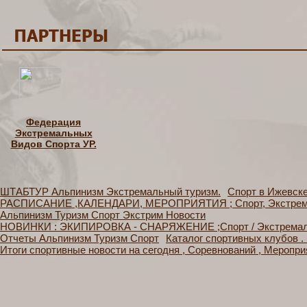
Федерация
Экстремальных
Видов Спорта УР.
ШТАБТУР Альпинизм Экстремальный туризм.
Спорт в Ижевск
РАСПИСАНИЕ ,КАЛЕНДАРИ, МЕРОПРИЯТИЯ ; Спорт, Экстрема
Альпинизм Туризм Спорт Экстрим Новости
НОВИНКИ : ЭКИПИРОВКА - СНАРЯЖЕНИЕ ;Спорт / Экстремальн
Отчеты Альпинизм Туризм Спорт
Каталог спортивных клубов 
Итоги спортивные новости на сегодня , Соревнований , Меропри