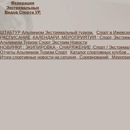
Федерация
Экстремальных
Видов Спорта УР.
ШТАБТУР Альпинизм Экстремальный туризм.
Спорт в Ижевск
РАСПИСАНИЕ ,КАЛЕНДАРИ, МЕРОПРИЯТИЯ ; Спорт, Экстрема
Альпинизм Туризм Спорт Экстрим Новости
НОВИНКИ : ЭКИПИРОВКА - СНАРЯЖЕНИЕ ;Спорт / Экстремальн
Отчеты Альпинизм Туризм Спорт
Каталог спортивных клубов 
Итоги спортивные новости на сегодня , Соревнований , Меропри