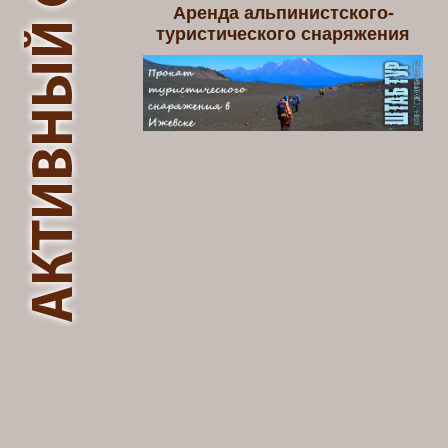
Аренда альпинистского-
туристического снаряжения