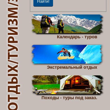
Календарь - туров
Экстремальный отдых
Походы - туры под заказ.