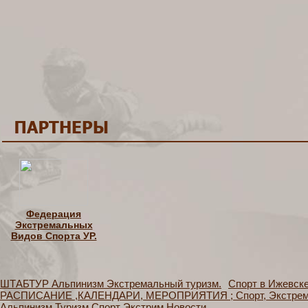
Федерация
Экстремальных
Видов Спорта УР.
ШТАБТУР Альпинизм Экстремальный туризм.
Спорт в Ижевск
РАСПИСАНИЕ ,КАЛЕНДАРИ, МЕРОПРИЯТИЯ ; Спорт, Экстрема
Альпинизм Туризм Спорт Экстрим Новости